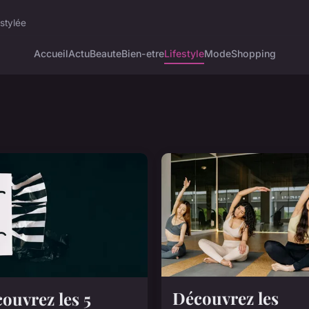
stylée
Accueil
Actu
Beaute
Bien-etre
Lifestyle
Mode
Shopping
Découvrez les
ouvrez les 5